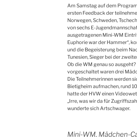
Am Samstag auf dem Programm
ersten Feedback der teilnehme
Norwegen, Schweden, Tschechi
von sechs E-Jugendmannschafte
ausgetragenen Mini-WM Eintrit
Euphorie war der Hammer“, konn
und die Begeisterung beim N
Tunesien, Sieger bei der zweit
Ob die WM genau so ausgeht? E
vorgeschaltet waren drei Mäd
Die Teilnehmerinnen werden si
Bietigheim aufmachen, rund 10
hatte der HVW einen Videowett
„Irre, was wir da für Zugriffsz
wunderte sich Artschwager.
Mini-WM, Mädchen-Ca