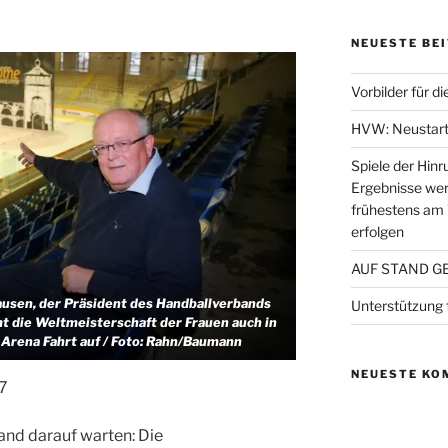
NEUESTE BE
Vorbilder für di
HVW: Neustart
Spiele der Hinr
Ergebnisse wer
frühestens am
erfolgen
AUF STAND G
ausen, der Präsident des Handballverbands
Unterstützung
die Weltmeisterschaft der Frauen auch in
 Arena Fahrt auf / Foto: Rahn/Baumann
NEUESTE KO
7
and darauf warten: Die