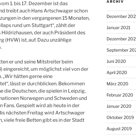
ARCHIV
om 1. bis 17. Dezember ist das
und treibt auch Hans Artschwager schon
Dezember 202
itzungen in den vergangenen 15 Monaten,
laps rund um Stuttgart“, zählt der
Januar 2021
Hildrizhausen, der auch Präsident des
Dezember 20
(HVW) ist, auf. Dazu unzählige
.
September 20
Juni 2020
ten er und seine Mitstreiter beim
eingereicht, um möglichst viel von der
April 2020
 „Wir hätten gerne eine
et“, lässt er durchblicken. Bekommen
März 2020
e die Deutschen, die spielen in Leipzig,
Februar 2020
llnationen Norwegen und Schweden und
n Fans. Gespielt wird ab heute in der
Januar 2020
Bis nächsten Freitag wird Artschwager
Oktober 2019
 viele freie Betten gibt es in der Stadt
August 2019