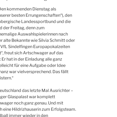
 Den kommenden Dienstag als
nserer besten Errungenschaften“), den
mbergische Landessportbund und die
d der Freitag, denn zum
emalige Auswahlspielerinnen nach
r alte Bekannte wie Silvia Schmitt oder
m VfL Sindelfingen Europapokalzeiten
“, freut sich Artschwager auf das
Er hat in der Einladung alle ganz
elleicht für eine Aufgabe oder Idee
anz war vielversprechend. Das fällt
istern.“
eutschland das letzte Mal Ausrichter –
nger Glaspalast war komplett
hwager noch ganz genau. Und mit
h eine Hildrizhauserin zum Erfolgsteam.
ball immer wieder in den