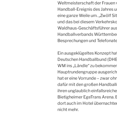
Weltmeisterschaft der Frauen v
Handball-Ereignis des Jahres 
eine ganze Weile um. „Zwölf S
und das bei diesem Verkehrskol
Waldhaus-Geschäftsführer aus 
Handballverbands Württemberg 
Besprechungen und Telefonate
Ein ausgeklügeltes Konzept hat
Deutschen Handballbund (DHB) 
WM ins „Ländle“ zu bekommen.
Hauptrundengruppe ausgericht
hat er eine Vorrunde – zwar ohn
dafür mit den großen Handba
ihren unglaublich einfallsreiche
Bietigheimer EgeTrans Arena. 
dort auch im Hotel übernachten,
nicht mehr.