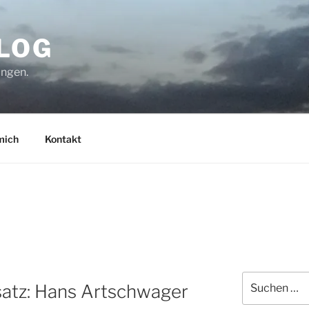
BLOG
ungen.
mich
Kontakt
Suchen
satz: Hans Artschwager
nach: