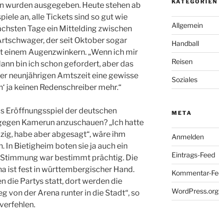
KATEGORIEN
en wurden ausgegeben. Heute stehen ab
iele an, alle Tickets sind so gut wie
Allgemein
nächsten Tage ein Mittelding zwischen
Artschwager, der seit Oktober sogar
Handball
it einem Augenzwinkern. „Wenn ich mir
Reisen
nn bin ich schon gefordert, aber das
seiner neunjährigen Amtszeit eine gewisse
Soziales
h‘ ja keinen Redenschreiber mehr.“
das Eröffnungsspiel der deutschen
META
gegen Kamerun anzuschauen? „Ich hatte
zig, habe aber abgesagt“, wäre ihm
Anmelden
 In Bietigheim boten sie ja auch ein
Eintrags-Feed
e Stimmung war bestimmt prächtig. Die
a ist fest in württembergischer Hand.
Kommentar-Fe
en die Partys statt, dort werden die
WordPress.org
 von der Arena runter in die Stadt“, so
verfehlen.