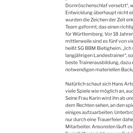
Dornröschenschlaf versetzt“, 
Entwicklung überhaupt nicht ei
wurden die Zeichen der Zeit er
Team geformt, das einen richtig
für Württemberg. Vor 18 Jahren 
mittlerweile sind es fünf von v
heißt SG BBM Bietigheim. „Ich 
langjährigen Landestrainer“, s
beste Trainerausbildung, dazu 
notwendigen materiellen Back
Natürlich schaut sich Hans A
viele Spiele wie möglich an, au
Seine Frau Karin wird ihn ab u
dem Rechten sehen, an den spie
einiges aufzuarbeiten. Unterb
nur durch eine Trauerfeier dah
Mitarbeiter. Ansonsten läuft es