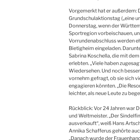
Vorgemerkt hat er außerdem:
Grundschulaktionstag („eine u
Donnerstag, wenn der Württe
Sportregion vorbeischauen, un
Vorrundenabschluss werden eh
Bietigheim eingeladen. Darunte
Sabrina Koschella, die mit de
erlebten. „Viele haben zugesagt
Wiedersehen. Und noch besser: 
vornehm gefragt, ob sie sich vi
engagieren könnten. „Die Reson
leichter, als neue Leute zu bege
Rückblick: Vor 24 Jahren war D
und Weltmeister. „Der Sindelfi
ausverkauft“, weiß Hans Artsc
Annika Schafferus gehörte auc
„Danach wurde der Frauenhand