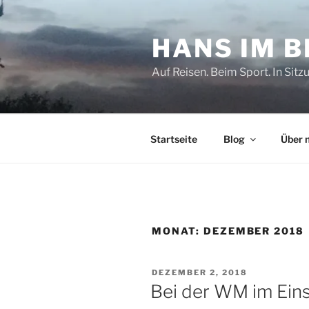
Zum
Inhalt
HANS IM 
springen
Auf Reisen. Beim Sport. In Sitz
Startseite
Blog
Über 
MONAT:
DEZEMBER 2018
VERÖFFENTLICHT
DEZEMBER 2, 2018
AM
Bei der WM im Ein