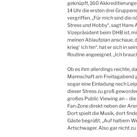
geknüpft, 160 Akkreditierung
14 Uhr die ersten drei Gruppensp
vergriffen. „Für mich sind die 
Stress und Hobby“, sagt Hans 
Vizepräsident beim DHB ist, m
meinen Ablaufplan anschaue, da
krieg‘ ich hin“, hat er sich in 
Routine angeeignet. „Ich brauc
Ob es ihm allerdings reichte, 
Mannschaft am Freitagabend 
sogar eine Einladung nach Leip
dieser Stress zu groß geworden.
großes Public Viewing an – di
Fan-Zone direkt neben der Aren
Dort spielt die Musik, dort find
Gäste begrüßt. „Auf halbem Weg
Artschwager. Also gar nicht zu 