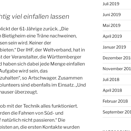
Juli 2019
Juni 2019
tig viel einfallen lassen
Mai 2019
lickt der 61-Jährige zurück. „Die
 Bietigheim eine Träne nachweinen,
April 2019
en sein wird. Keiner der
Januar 2019
bieten.“ Der IHF, der Weltverband, hat in
st der Veranstalter, die Württemberger
Dezember 201
 haben sich dabei jede Menge einfallen
November 20
Aufgabe wird sein, das
halten“, so Artschwager. Zusammen
Juli 2018
lunteers sind ebenfalls im Einsatz. „Und
April 2018
izhauser überzeugt.
Februar 2018
b mit der Technik alles funktioniert.
September 20
urden die Fahnen von Süd- und
natürlich nicht passieren.“ Die
eisten an, die ersten Kontakte wurden