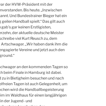
war der HVW-Präsident mit der
nverstanden. Bis heute. „Inzwischen
kannt. Und Bundestrainer Bieger hat ein
 geilen Handball spielt.“ Das gilt auch
gab’s gar keinen Erstligisten,
ierzehn, der aktuelle deutsche Meister
schreibe viel Kurt Reusch zu, dem
o Artschwager. „Wir haben dank ihm die
engagierte Vereine und jetzt auch den
ground.“
rtschwager an den kommenden Tagen so
ch beim Finale in Hamburg ist dabei.
nd zu in Bietigheim besuchen und nach
lfreien Tagen ist auch Gelegenheit, um
rochen wird die Handballbegeisterung
eim im Waldhaus für einen langjährigen
 in der Jugend- und