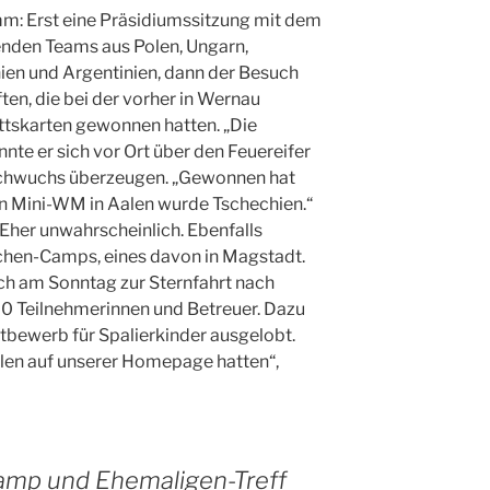
: Erst eine Präsidiumssitzung mit dem
nden Teams aus Polen, Ungarn,
en und Argentinien, dann der Besuch
n, die bei der vorher in Wernau
tskarten gewonnen hatten. „Die
te er sich vor Ort über den Feuereifer
achwuchs überzeugen. „Gewonnen hat
en Mini-WM in Aalen wurde Tschechien.“
her unwahrscheinlich. Ebenfalls
chen-Camps, eines davon in Magstadt.
ch am Sonntag zur Sternfahrt nach
0 Teilnehmerinnen und Betreuer. Dazu
bewerb für Spalierkinder ausgelobt.
ahlen auf unserer Homepage hatten“,
mp und Ehemaligen-Treff