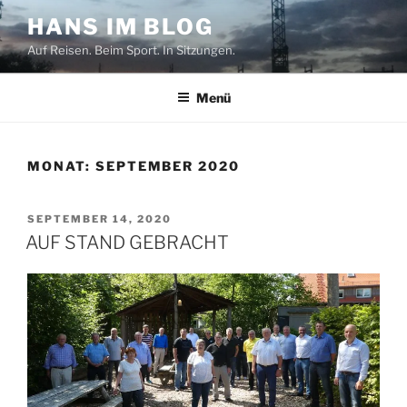
Zum
HANS IM BLOG
Inhalt
Auf Reisen. Beim Sport. In Sitzungen.
springen
Menü
MONAT:
SEPTEMBER 2020
VERÖFFENTLICHT
SEPTEMBER 14, 2020
AM
AUF STAND GEBRACHT