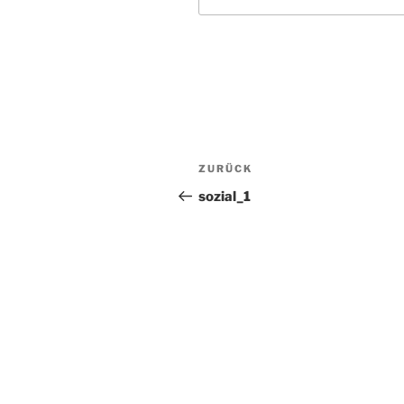
Beitragsnavigation
Vorheriger
ZURÜCK
Beitrag
sozial_1