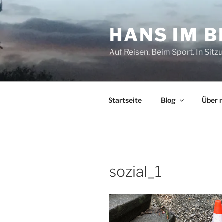
Zum
Inhalt
HANS IM 
springen
Auf Reisen. Beim Sport. In Sitz
Startseite
Blog
Über 
sozial_1