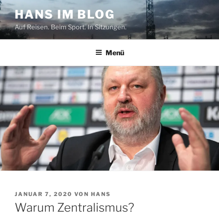
Zum
HANS IM BLOG
Inhalt
Auf Reisen. Beim Sport. In Sitzungen.
springen
Menü
VERÖFFENTLICHT
JANUAR 7, 2020
VON
HANS
AM
Warum Zentralismus?