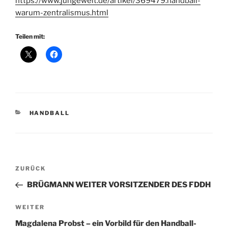
https://www.jungewelt.de/artikel/369479.handball-
warum-zentralismus.html
Teilen mit:
KATEGORIEN
HANDBALL
Beitragsnavigation
Vorheriger
ZURÜCK
Beitrag
BRÜGMANN WEITER VORSITZENDER DES FDDH
Nächster
WEITER
Beitrag
Magdalena Probst – ein Vorbild für den Handball-