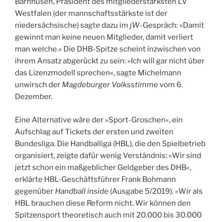
Barnhusen, Präsident des mitgliederstärksten LV
Westfalen (der mannschaftsstärkste ist der
niedersächsische) sagte dazu im
jW
-Gespräch: »Damit
gewinnt man keine neuen Mitglieder, damit verliert
man welche.« Die DHB-Spitze scheint inzwischen von
ihrem Ansatz abgerückt zu sein: »Ich will gar nicht über
das Lizenzmodell sprechen«, sagte Michelmann
unwirsch der
Magdeburger Volksstimme
vom 6.
Dezember.
Eine Alternative wäre der »Sport-Groschen«, ein
Aufschlag auf Tickets der ersten und zweiten
Bundesliga. Die Handballiga (HBL), die den Spielbetrieb
organisiert, zeigte dafür wenig Verständnis: »Wir sind
jetzt schon ein maßgeblicher Geldgeber des DHB«,
erklärte HBL-Geschäftsführer Frank Bohmann
gegenüber
Handball inside
(Ausgabe 5/2019). »Wir als
HBL brauchen diese Reform nicht. Wir können den
Spitzensport theoretisch auch mit 20.000 bis 30.000