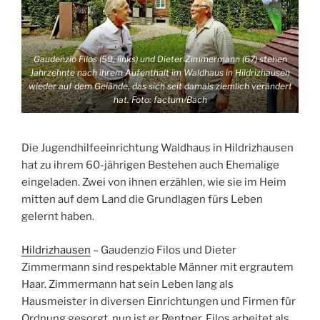
Gaudenzio Filos (59, links) und Dieter Zimmermann (67) stehen
Jahrzehnte nach ihrem Aufenthalt im Waldhaus in Hildrizhausen
wieder auf dem Gelände, das sich seit damals ziemlich verändert
hat.
Foto: factum/Bach
Die Jugendhilfeeinrichtung Waldhaus in Hildrizhausen
hat zu ihrem 60-jährigen Bestehen auch Ehemalige
eingeladen. Zwei von ihnen erzählen, wie sie im Heim
mitten auf dem Land die Grundlagen fürs Leben
gelernt haben.
Hildrizhausen
– Gaudenzio Filos und Dieter
Zimmermann sind respektable Männer mit ergrautem
Haar. Zimmermann hat sein Leben lang als
Hausmeister in diversen Einrichtungen und Firmen für
Ordnung gesorgt, nun ist er Rentner. Filos arbeitet als