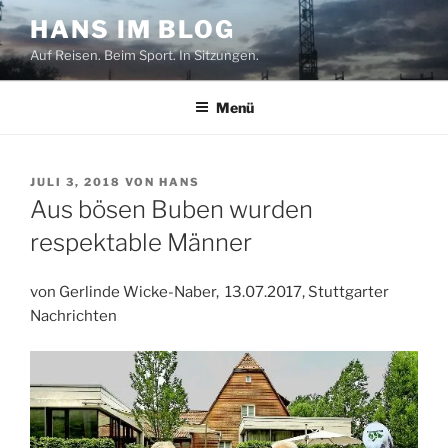
Zum
HANS IM BLOG
Inhalt
Auf Reisen. Beim Sport. In Sitzungen.
springen
Menü
VERÖFFENTLICHT
JULI 3, 2018
VON
HANS
AM
Aus bösen Buben wurden
respektable Männer
von Gerlinde Wicke-Naber, 13.07.2017, Stuttgarter
Nachrichten