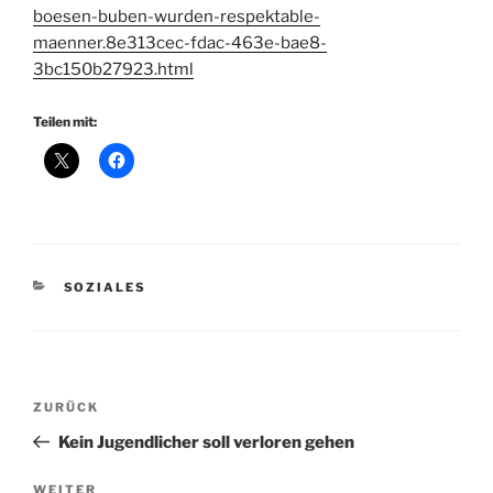
boesen-buben-wurden-respektable-
maenner.8e313cec-fdac-463e-bae8-
3bc150b27923.html
Teilen mit:
KATEGORIEN
SOZIALES
Beitragsnavigation
Vorheriger
ZURÜCK
Beitrag
Kein Jugendlicher soll verloren gehen
Nächster
WEITER