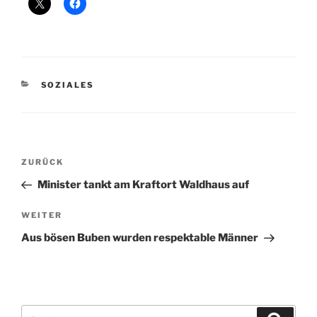
KATEGORIEN
SOZIALES
Beitragsnavigation
Vorheriger
ZURÜCK
Beitrag
Minister tankt am Kraftort Waldhaus auf
Nächster
WEITER
Beitrag
Aus bösen Buben wurden respektable Männer
Suchen
Suche