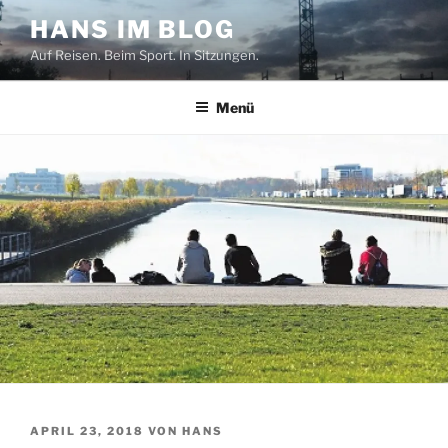
Zum
HANS IM BLOG
Inhalt
Auf Reisen. Beim Sport. In Sitzungen.
springen
Menü
VERÖFFENTLICHT
APRIL 23, 2018
VON
HANS
AM