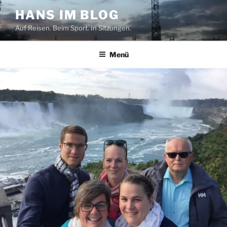
Zum
HANS IM BLOG
Inhalt
Auf Reisen. Beim Sport. In Sitzungen.
springen
Menü