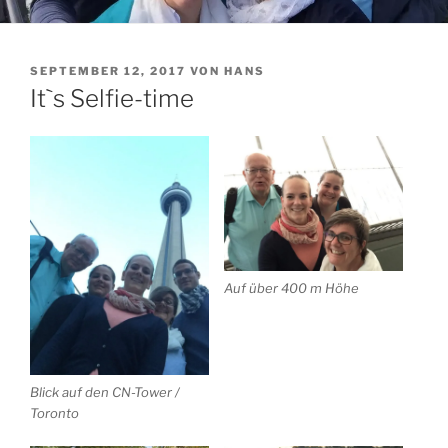
VERÖFFENTLICHT
SEPTEMBER 12, 2017
VON
HANS
AM
It`s Selfie-time
Auf über 400 m Höhe
Blick auf den CN-Tower /
Toronto